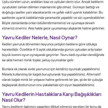
Uyku süreleri uzun, aralıkları kısa ve uykuları derin olur. Ancak kedilerin
uyudukları zaman dilimleri insanlarınki gibi olmaz. Güneşin battığı ve
doğduğu saatler yani alacakaranlık ve şafak vakti uyanık kalabilirler. Bu
saatlerde uyanık kaldıklarında yaramazlık yapabilir ve sizi uyandırabilirler.
Böyle zamanlarda onları ödüllendirmemenizi ve uyumaya devam
etmenizi öneririz. Aksi halde gece uyumamayı alışkanlık haline getirirler.
Yavru Kediler Nelerle, Nasıl Oynar?
Kediler yavruluk dönemleri boyunca yetişkin kedilere göre oldukça
hareketlidir. Özellikle 4-5 aylık olduklarında günün uykudan arta kalan
büyük kısmını oyun oynayarak geçirirler. Yavru kedi oyunları dendiğinde
ise akla hemen minik toplar, peluş oyuncaklar gelir.
Bunlara ek olarak evde yavrunuz için kendiniz oyuncak yapabilirsiniz.
Mesela kullanılmış bir kağıdı buruşturarak top yapabilirsiniz. Alternatif
olarak kağıdı minik bir yelpaze haline getirerek bir ipe, ipi de bir çubuğa
bağlayarak dostunuzun onu yakalaması için oyun başlatabilirsiniz.
Yavru Kedilerin Hastalıklara Karşı Bağışıklıkları
Nasıl Olur?
Yavru kedilerin bakımını yaparken dikkat etmeniz gereken bir konu da