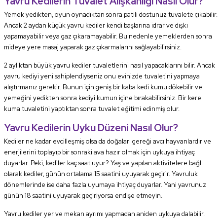
Yavru Kedilerin Tuvalet Alışkanlığı Nasıl Olur?
Yemek yedikten, oyun oynadıktan sonra patili dostunuz tuvalete çıkabilir.
Ancak 2 aydan küçük yavru kediler kendi başlarına idrar ve dışkı
yapamayabilir veya gaz çıkaramayabilir. Bu nedenle yemeklerden sonra
mideye yere masaj yaparak gaz çıkarmalarını sağlayabilirsiniz.
2 aylıktan büyük yavru kediler tuvaletlerini nasıl yapacaklarını bilir. Ancak
yavru kediyi yeni sahiplendiyseniz onu evinizde tuvaletini yapmaya
alıştırmanız gerekir. Bunun için geniş bir kaba kedi kumu dökebilir ve
yemeğini yedikten sonra kediyi kumun içine bırakabilirsiniz. Bir kere
kuma tuvaletini yaptıktan sonra tuvalet eğitimi edinmiş olur.
Yavru Kedilerin Uyku Düzeni Nasıl Olur?
Kediler ne kadar evcilleşmiş olsa da doğaları gereği avcı hayvanlardır ve
enerjilerini toplayıp bir sonraki ava hazır olmak için uykuya ihtiyaç
duyarlar. Peki, kediler kaç saat uyur? Yaş ve yapılan aktivitelere bağlı
olarak kediler, günün ortalama 15 saatini uyuyarak geçirir. Yavruluk
dönemlerinde ise daha fazla uyumaya ihtiyaç duyarlar. Yani yavrunuz
günün 18 saatini uyuyarak geçiriyorsa endişe etmeyin.
Yavru kediler yer ve mekan ayrımı yapmadan aniden uykuya dalabilir.