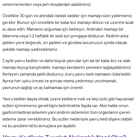
veterinerlerden veya pet-shoplardan alabilirsiniz.
Özellikle 30 gün ve altındaki bebek kediler için mamayı sizin yedirmeniz
gerekir. Bunun için öncelikle bir kaba toz mamayı dökün ve üzerine sıcak
su ilave edin. Mamanın soğuması için bekleyin. Ardından mamayı bir
biberona veya 1-2 haftalık bir kedi için şırıngaya doldurun. Kedinin arka
patileri yere değecek, ön patileri ve gövdesi avcunuzun içinde olacak
şekilde mamayı yedirebilirsiniz.
2 aylık yavru kediler ve daha büyük yavrular için ise bir kaba toz ve ıslak
mamayı koyup karıştırabilir, mamayı kendisinin yemesini sağlayabilirsiniz.
İlerleyen zamanda patili dostunuz, kuru yavru kedi mamasını tüketebilir.
Ayrıca her uyku öncesi ve sonrası mama yedirmeyi unutmamak,
yavrunun sağlığı ve aç kalmaması için önemli.
Yavru kediler başta olmak üzere kedilere inek ve keçi sütü gibi hayvansal
sütleri içirmemeniz gerektiğini belirtmekte fayda var. Aksi halde onun
gastrointestinal sistemini yani sindirim sisteminin tüm organlarını içeren
sisteme zarar verebilirsiniz. Bu sütler nedeniyle yavru kedi diyare olabilir
ve bu problem kötü sonuçlara yol açabilir.