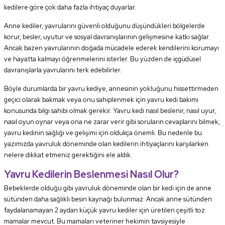
kedilere göre çok daha fazla ihtiyaç duyarlar.
Anne kediler, yavrularını güvenli olduğunu düşündükleri bölgelerde
korur, besler, uyutur ve sosyal davranışlarının gelişmesine katkı sağlar.
Ancak bazen yavrularının doğada mücadele ederek kendilerini korumayı
ve hayatta kalmayı öğrenmelerini isterler. Bu yüzden de içgüdüsel
davranışlarla yavrularını terk edebilirler.
Böyle durumlarda bir yavru kediye, annesinin yokluğunu hissettirmeden
geçici olarak bakmak veya onu sahiplenmek için yavru kedi bakımı
konusunda bilgi sahibi olmak gerekir. Yavru kedi nasıl beslenir, nasıl uyur,
nasıl oyun oynar veya ona ne zarar verir gibi soruların cevaplarını bilmek,
yavru kedinin sağlığı ve gelişimi için oldukça önemli. Bu nedenle bu
yazımızda yavruluk döneminde olan kedilerin ihtiyaçlarını karşılarken
nelere dikkat etmeniz gerektiğini ele aldık.
Yavru Kedilerin Beslenmesi Nasıl Olur?
Bebeklerde olduğu gibi yavruluk döneminde olan bir kedi için de anne
sütünden daha sağlıklı besin kaynağı bulunmaz. Ancak anne sütünden
faydalanamayan 2 aydan küçük yavru kediler için üretilen çeşitli toz
mamalar mevcut. Bu mamaları veteriner hekimin tavsiyesiyle